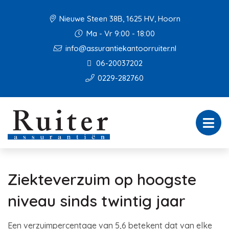
Nieuwe Steen 38B, 1625 HV, Hoorn
Ma - Vr 9:00 - 18:00
info@assurantiekantoorruiter.nl
06-20037202
0229-282760
Ziekteverzuim op hoogste
niveau sinds twintig jaar
Een verzuimpercentage van 5,6 betekent dat van elke