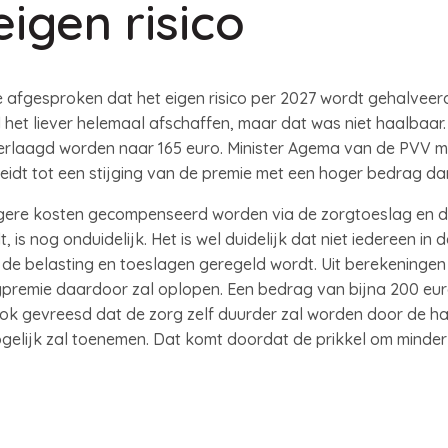
igen risico
tie afgesproken dat het eigen risico per 2027 wordt gehalveer
 het liever helemaal afschaffen, maar dat was niet haalbaar.
erlaagd worden naar 165 euro. Minister Agema van de PVV 
 leidt tot een stijging van de premie met een hoger bedrag da
ogere kosten gecompenseerd worden via de zorgtoeslag en de
 is nog onduidelijk. Het is wel duidelijk dat niet iedereen 
 de belasting en toeslagen geregeld wordt. Uit berekeningen 
gpremie daardoor zal oplopen. Een bedrag van bijna 200 eur
ok gevreesd dat de zorg zelf duurder zal worden door de halv
elijk zal toenemen. Dat komt doordat de prikkel om minder