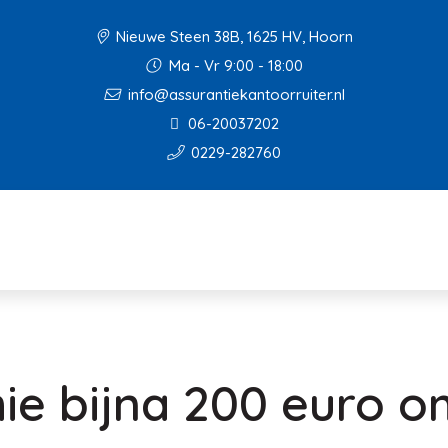
Nieuwe Steen 38B, 1625 HV, Hoorn
Ma - Vr 9:00 - 18:00
info@assurantiekantoorruiter.nl
06-20037202
0229-282760
e bijna 200 euro o