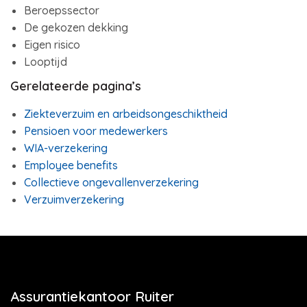
Beroepssector
De gekozen dekking
Eigen risico
Looptijd
Gerelateerde pagina’s
Ziekteverzuim en arbeidsongeschiktheid
Pensioen voor medewerkers
WIA-verzekering
Employee benefits
Collectieve ongevallenverzekering
Verzuimverzekering
Assurantiekantoor Ruiter