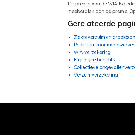
De premie van de WIA-Excedent
meebetalen aan de premie. Op
Gerelateerde pagi
Ziekteverzuim en arbeidson
Pensioen voor medewerker
WIA-verzekering
Employee benefits
Collectieve ongevallenverz
Verzuimverzekering