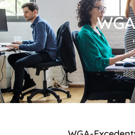
WGA-
WGA-Excedentv