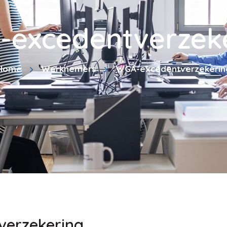
excedentverzek
Home
Werknemers
WGA-excedentverzekerin
erzekering