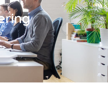
ering
g