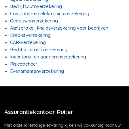
Bedrijfsautoverzekering
Computer- en elektronicaverzekering
Gebouwenverzekering
Aansprakelijkheidsverzekering voor bedrijven
Kredietverzekering
CAR-verzekering
Rechtsbijstandverzekering
Inventaris- en goederenverzekering
Risicobeheer
Evenementenverzekering
Assurantiekantoor Ruiter
Met onze jarenlange ervaring kijken wij vakkundig naar uw