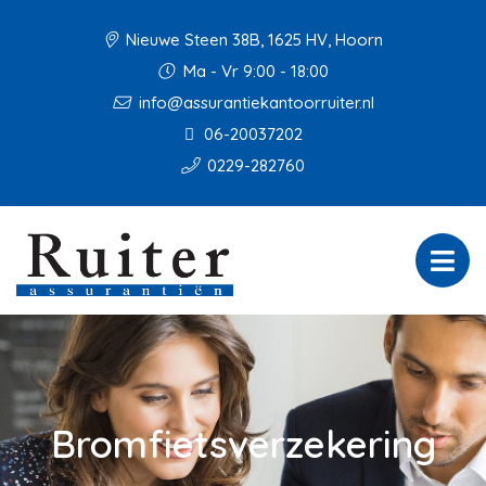
Nieuwe Steen 38B, 1625 HV, Hoorn
Ma - Vr 9:00 - 18:00
info@assurantiekantoorruiter.nl
06-20037202
0229-282760
Bromfietsverzekering