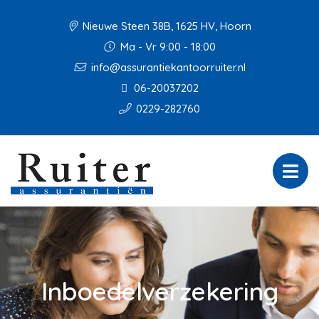
Nieuwe Steen 38B, 1625 HV, Hoorn
Ma - Vr 9:00 - 18:00
info@assurantiekantoorruiter.nl
06-20037202
0229-282760
Inboedelverzekering