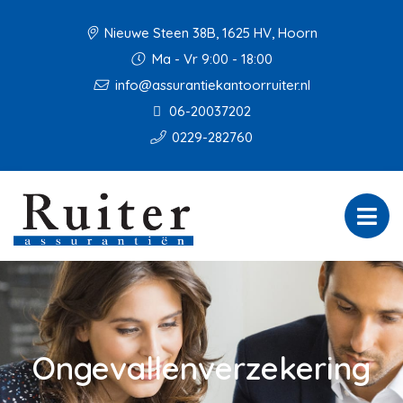
Nieuwe Steen 38B, 1625 HV, Hoorn
Ma - Vr 9:00 - 18:00
info@assurantiekantoorruiter.nl
06-20037202
0229-282760
Ongevallenverzekering