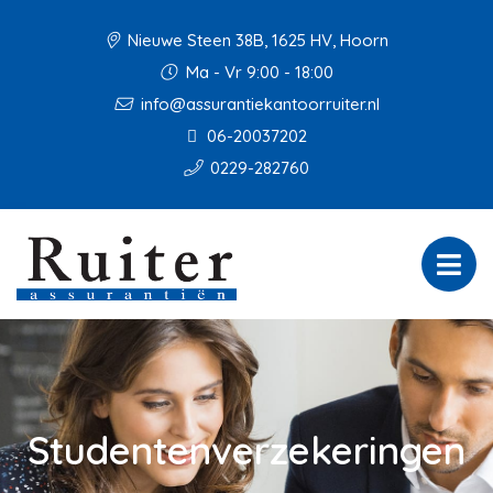
Nieuwe Steen 38B, 1625 HV, Hoorn
Ma - Vr 9:00 - 18:00
info@assurantiekantoorruiter.nl
06-20037202
0229-282760
Studentenverzekeringen