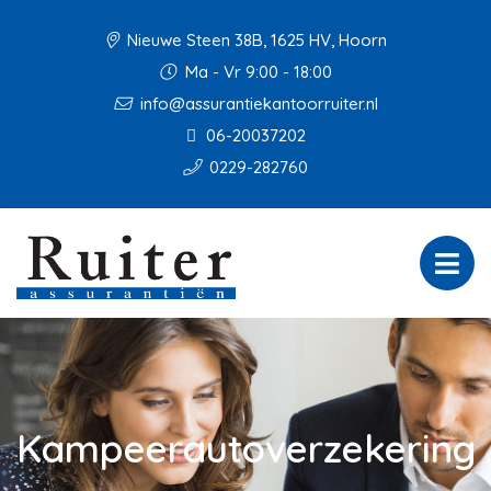
Nieuwe Steen 38B, 1625 HV, Hoorn
Ma - Vr 9:00 - 18:00
info@assurantiekantoorruiter.nl
06-20037202
0229-282760
Kampeerautoverzekering