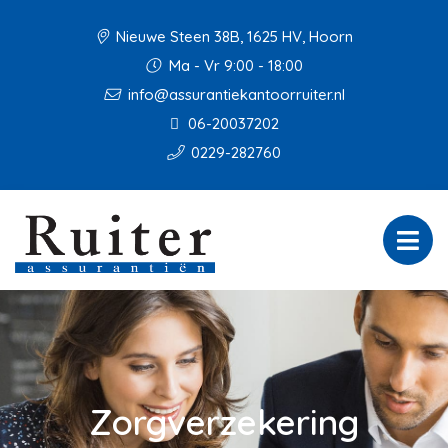
Nieuwe Steen 38B, 1625 HV, Hoorn
Ma - Vr 9:00 - 18:00
info@assurantiekantoorruiter.nl
06-20037202
0229-282760
Zorgverzekering