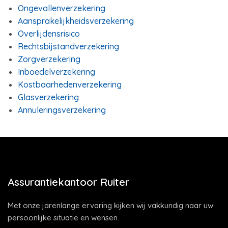
Ongevallenverzekering
Aansprakelijkheidsverzekering
Overlijdensrisico
Rechtsbijstandverzekering
Zorgverzekering
Inboedelverzekering
Kostbaarhedenverzekering
Glasverzekering
Annuleringsverzekering
Assurantiekantoor Ruiter
Met onze jarenlange ervaring kijken wij vakkundig naar uw
persoonlijke situatie en wensen.