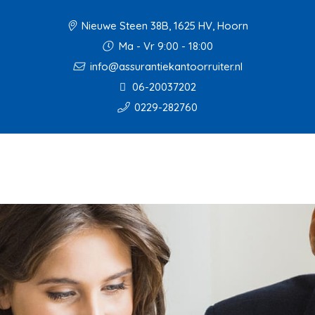
Nieuwe Steen 38B, 1625 HV, Hoorn
Ma - Vr 9:00 - 18:00
info@assurantiekantoorruiter.nl
06-20037202
0229-282760