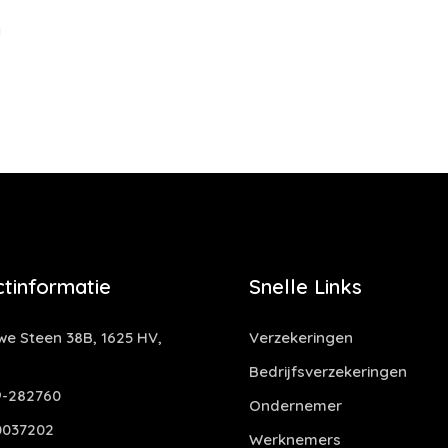
g
tinformatie
Snelle Links
e Steen 38B, 1625 HV,
Verzekeringen
Bedrijfsverzekeringen
-282760
Ondernemer
0037202
Werknemers