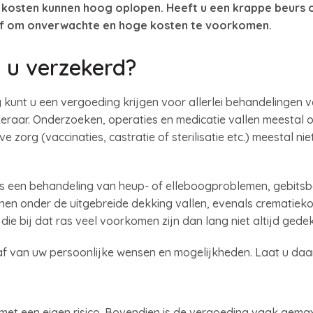
 kosten kunnen hoog oplopen. Heeft u een krappe beurs o
af om onverwachte en hoge kosten te voorkomen.
 u verzekerd?
 kunt u een vergoeding krijgen voor allerlei behandelingen v
keraar. Onderzoeken, operaties en medicatie vallen meestal
e zorg (vaccinaties, castratie of sterilisatie etc.) meestal ni
als een behandeling van heup- of elleboogproblemen, gebit
en onder de uitgebreide dekking vallen, evenals crematiekos
ie bij dat ras veel voorkomen zijn dan lang niet altijd gedek
 af van uw persoonlijke wensen en mogelijkheden. Laat u da
met een eigen risico. Bovendien is de vergoeding vaak gema